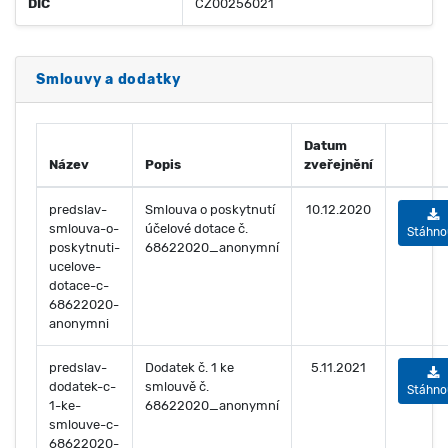
DIČ
CZ00256021
Smlouvy a dodatky
Datum
Název
Popis
zveřejnění
predslav-
Smlouva o poskytnutí
10.12.2020
smlouva-o-
účelové dotace č.
Stáhno
poskytnuti-
68622020_anonymní
ucelove-
dotace-c-
68622020-
anonymni
predslav-
Dodatek č. 1 ke
5.11.2021
dodatek-c-
smlouvě č.
Stáhno
1-ke-
68622020_anonymní
smlouve-c-
68622020-