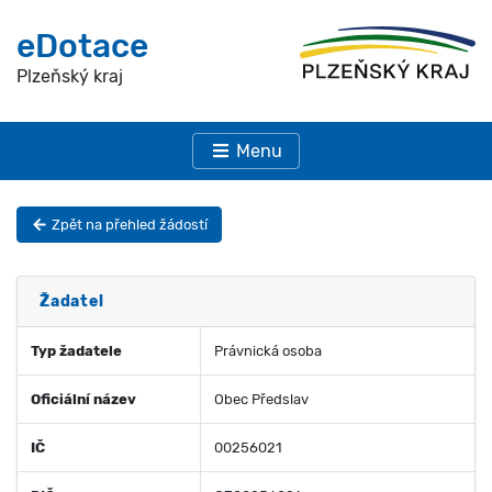
eDotace
Plzeňský kraj
Menu
Zpět na přehled žádostí
Žadatel
Typ žadatele
Právnická osoba
Oficiální název
Obec Předslav
IČ
00256021