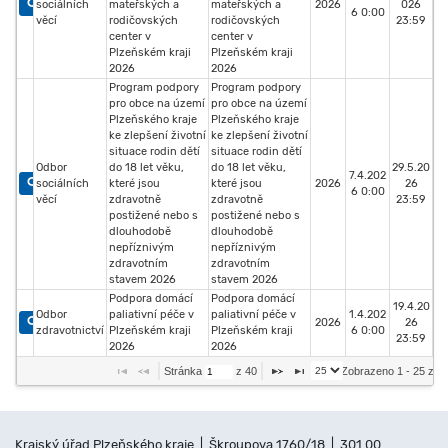
sociálních
mateřských a
mateřských a
2026
026
6 0:00
věcí
rodičovských
rodičovských
23:59
center v
center v
Plzeňském kraji
Plzeňském kraji
2026
2026
Program podpory
Program podpory
pro obce na území
pro obce na území
Plzeňského kraje
Plzeňského kraje
ke zlepšení životní
ke zlepšení životní
situace rodin dětí
situace rodin dětí
Odbor
do 18 let věku,
do 18 let věku,
29.5.20
7.4.202
sociálních
které jsou
které jsou
2026
26
6 0:00
věcí
zdravotně
zdravotně
23:59
postižené nebo s
postižené nebo s
dlouhodobě
dlouhodobě
nepříznivým
nepříznivým
zdravotním
zdravotním
stavem 2026
stavem 2026
Podpora domácí
Podpora domácí
19.4.20
Odbor
paliativní péče v
paliativní péče v
1.4.202
2026
26
zdravotnictví
Plzeňském kraji
Plzeňském kraji
6 0:00
23:59
2026
2026
Stránka 
 z 
40
Zobrazeno 1 - 25 z 
Krajský úřad Plzeňského kraje | Škroupova 1760/18 | 301 00