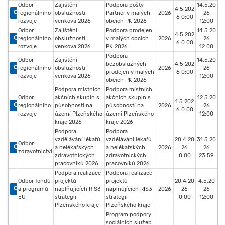
Odbor
Zajištění
Podpora pošty
14.5.20
4.5.202
regionálního
obslužnosti
Partner v malých
2026
26
6 0:00
rozvoje
venkova 2026
obcích PK 2026
12:00
Odbor
Zajištění
Podpora prodejen
14.5.20
4.5.202
regionálního
obslužnosti
v malých obcích
2026
26
6 0:00
rozvoje
venkova 2026
PK 2026
12:00
Podpora
Odbor
Zajištění
14.5.20
bezobslužných
4.5.202
regionálního
obslužnosti
2026
26
prodejen v malých
6 0:00
rozvoje
venkova 2026
12:00
obcích PK 2026
Podpora místních
Podpora místních
Odbor
akčních skupin s
akčních skupin s
12.5.20
1.5.202
regionálního
působností na
působností na
2026
26
6 0:00
rozvoje
území Plzeňského
území Plzeňského
12:00
kraje 2026
kraje 2026
Podpora
Podpora
vzdělávání lékařů
vzdělávání lékařů
20.4.20
31.5.20
Odbor
a nelékařských
a nelékařských
2026
26
26
zdravotnictví
zdravotnických
zdravotnických
0:00
23:59
pracovníků 2026
pracovníků 2026
Podpora realizace
Podpora realizace
Odbor fondů
projektů
projektů
20.4.20
4.5.20
a programů
naplňujících RIS3
naplňujících RIS3
2026
26
26
EU
strategii
strategii
0:00
12:00
Plzeňského kraje
Plzeňského kraje
Program podpory
sociálních služeb