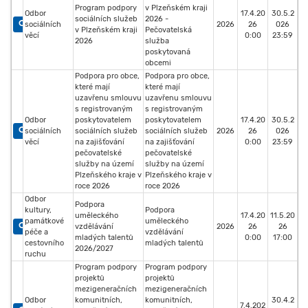
Program podpory
v Plzeňském kraji
Odbor
17.4.20
30.5.2
sociálních služeb
2026 -
sociálních
2026
26
026
v Plzeňském kraji
Pečovatelská
věcí
0:00
23:59
2026
služba
poskytovaná
obcemi
Podpora pro obce,
Podpora pro obce,
které mají
které mají
uzavřenu smlouvu
uzavřenu smlouvu
s registrovaným
s registrovaným
Odbor
poskytovatelem
poskytovatelem
17.4.20
30.5.2
sociálních
sociálních služeb
sociálních služeb
2026
26
026
věcí
na zajišťování
na zajišťování
0:00
23:59
pečovatelské
pečovatelské
služby na území
služby na území
Plzeňského kraje v
Plzeňského kraje v
roce 2026
roce 2026
Odbor
Podpora
kultury,
Podpora
uměleckého
17.4.20
11.5.20
památkové
uměleckého
vzdělávání
2026
26
26
péče a
vzdělávání
mladých talentů
0:00
17:00
cestovního
mladých talentů
2026/2027
ruchu
Program podpory
Program podpory
projektů
projektů
mezigeneračních
mezigeneračních
Odbor
komunitních,
komunitních,
30.4.2
7.4.202