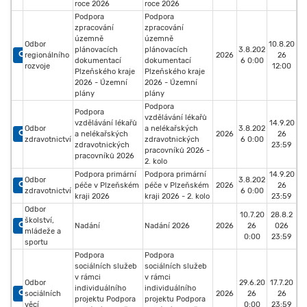
roce 2026
roce 2026
Podpora
Podpora
zpracování
zpracování
územně
územně
Odbor
10.8.20
plánovacích
plánovacích
3.8.202
regionálního
2026
26
dokumentací
dokumentací
6 0:00
rozvoje
12:00
Plzeňského kraje
Plzeňského kraje
2026 - Územní
2026 - Územní
plány
plány
Podpora
Podpora
vzdělávání lékařů
vzdělávání lékařů
14.9.20
Odbor
a nelékařských
3.8.202
a nelékařských
2026
26
zdravotnictví
zdravotnických
6 0:00
zdravotnických
23:59
pracovníků 2026 -
pracovníků 2026
2. kolo
Podpora primární
Podpora primární
14.9.20
Odbor
3.8.202
péče v Plzeňském
péče v Plzeňském
2026
26
zdravotnictví
6 0:00
kraji 2026
kraji 2026 - 2. kolo
23:59
Odbor
10.7.20
28.8.2
školství,
Nadání
Nadání 2026
2026
26
026
mládeže a
0:00
23:59
sportu
Podpora
Podpora
sociálních služeb
sociálních služeb
v rámci
v rámci
Odbor
29.6.20
17.7.20
individuálního
individuálního
sociálních
2026
26
26
projektu Podpora
projektu Podpora
věcí
0:00
23:59