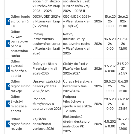
sociálních služeb
sociálních služeb
v Plzeňském kraji
v Plzeňském kraji
2026 – 2028 II.
2026 – 2028 II.
Odbor fondů
OBCHŮDEK 2021+
OBCHŮDEK 2021+
15.6.20
26.6.2
a programů
v Plzeňském kraji
v Plzeňském kraji
2026
26
026
EU
(5. výzva)
(5. výzva)
0:00
12:00
Odbor
Rozvoj
Rozvoj
kultury,
infrastruktury
infrastruktury
13.6.20
31.7.20
památkové
cestovního ruchu
cestovního ruchu
2026
26
26
péče a
v Plzeňském kraji
v Plzeňském kraji
0:00
12:00
cestovního
2026
2026
ruchu
Odbor
Obědy do škol v
Obědy do škol v
31.3.20
školství,
1.6.202
Plzeňském kraji
Plzeňském kraji
2026
27
mládeže a
6 0:00
2025-2027
2026/2027
23:59
sportu
Odbor
Úprava lyžařských
Úprava lyžařských
28.5.20
8.6.20
regionálního
běžeckých tras
běžeckých tras
2026
26
26
rozvoje
2025/2026
2025/2026
0:00
12:00
Odbor
Podpora
Podpora
28.5.20
7.6.202
školství,
tělovýchovy a
tělovýchovy a
2026
26
6
mládeže a
sportu v roce 2026
sportu v roce 2026
0:00
23:59
sportu
– 2. kolo
Elektronická
Odbor
Zajištění
14.5.20
úřední deska pro
4.5.202
regionálního
obslužnosti
2026
26
malé obce PK
6 0:00
rozvoje
venkova 2026
12:00
2026